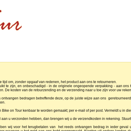
de tijd om, zonder opgaaf van redenen, het product aan ons te retourneren.
ikt te zijn, en onbeschadigd - in de originele ongeopende verpakking - aan ons
en. De kosten van de retourzending en de verzending naar u toe zijn voor uw reke
 ontvangen bedragen betreffende deze, op de juiste wijze aan ons geretourneerd
en.
n Bike on Tour kenbaar te worden gemaakt; per e-mail of per post. Vermeldt u in die
al aan u verzonden hebben, dan brengen wij u de verzendkosten in rekening. Stuurt 
ebben wij voor het terugbetalen van het reeds ontvangen bedrag in ieder geva