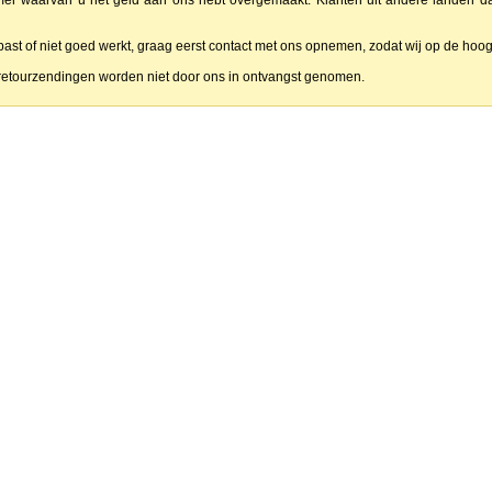
mer waarvan u het geld aan ons hebt overgemaakt. Klanten uit andere landen 
 past of niet goed werkt, graag eerst contact met ons opnemen, zodat wij op de ho
retourzendingen worden niet door ons in ontvangst genomen.