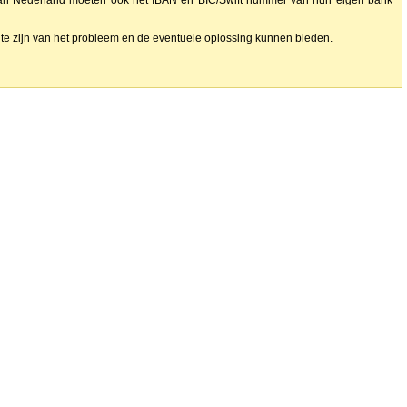
dan Nederland moeten ook het IBAN en BIC/Swift nummer van hun eigen bank
ogte zijn van het probleem en de eventuele oplossing kunnen bieden.