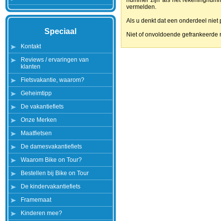
nummer zijn als het rekeningnum
vermelden.
Als u denkt dat een onderdeel niet
Speciaal
Niet of onvoldoende gefrankeerde 
Kontakt
Reviews / ervaringen van
klanten
Fietsvakantie, waarom?
Geheimtipp
De vakantiefiets
Onze Merken
Maatfietsen
De damesvakantiefiets
Waarom Bike on Tour?
Bestellen bij Bike on Tour
De kindervakantiefiets
Framemaat
Kinderen mee?