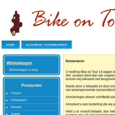
HOME
ALGEMENE VOORWAARDEN
Retourneren
Winkelwagen
Winkelwagen is leeg
U heeft bij Bike on Tour 14 dagen 
Het product dient dan wel ongebru
kunnen wij uiteraard niet terugnem
Producten
Reeds door u betaalde en door ons
van bovengenoemde (verzend)kost
Fietsen
Annuleringen dienen schriftelijk aa
Fietstassen
Annuleert u een bestelling die wij 
Banden
Hebt u al vooruit betaald, dan h
Zadels