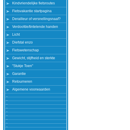
Kindvriendelijke fietsroutes
Fietsvakantie startpagina
Derailleur of versnellingsnaaf?
Verdoofde/tintelende handen
Licht
Diefstal enzo
Fietswetenschap
Gewicht, stijfheid en sterkte
"Stukje Toen"
Garantie
Retourneren
Algemene voorwaarden